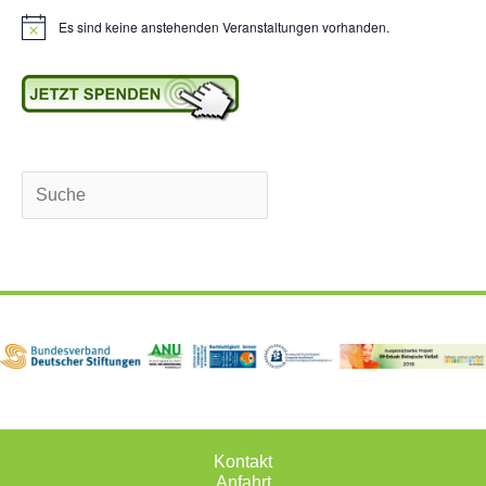
Es sind keine anstehenden Veranstaltungen vorhanden.
H
i
n
w
e
i
s
Suchen
Kontakt
Anfahrt