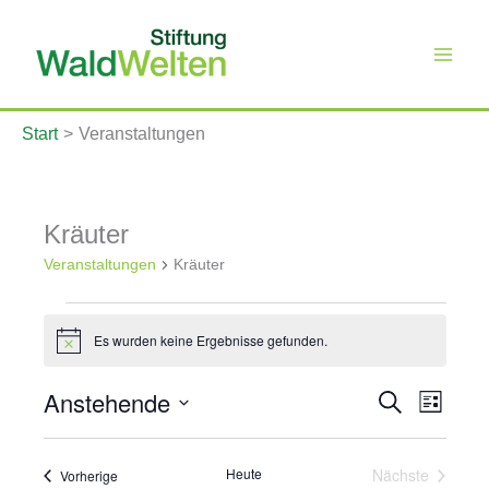
Zum
Inhalt
springen
Start
Veranstaltungen
Kräuter
Veranstaltungen
Kräuter
Veranstaltungen
Es wurden keine Ergebnisse gefunden.
Hinweis
Anstehende
Veranstaltung
Veranst
Suche
Liste
Such-
Ansicht
Datum
und
Navigat
wählen.
Ansichtennavi
Heute
Nächste
Veranstaltungen
Vorherige