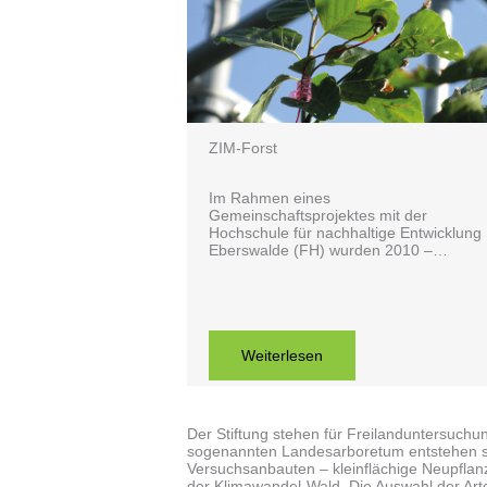
ZIM-Forst
Im Rahmen eines
Gemeinschaftsprojektes mit der
Hochschule für nachhaltige Entwicklung
Eberswalde (FH) wurden 2010 –…
Weiterlesen
Der Stiftung stehen für Freilanduntersuch
sogenannten Landesarboretum entstehen s
Versuchsanbauten – kleinflächige Neupfla
der Klimawandel-Wald. Die Auswahl der Arten