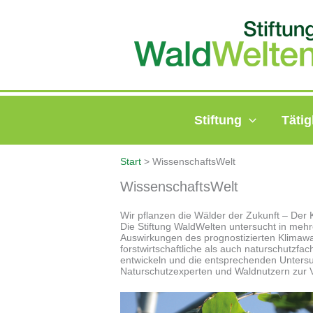
Zum
Inhalt
springen
Stiftung
Tätig
Start
WissenschaftsWelt
WissenschaftsWelt
Wir pflanzen die Wälder der Zukunft – Der
Die Stiftung WaldWelten untersucht in meh
Auswirkungen des prognostizierten Klimawan
forstwirtschaftliche als auch naturschutzf
entwickeln und die entsprechenden Untersu
Naturschutzexperten und Waldnutzern zur V