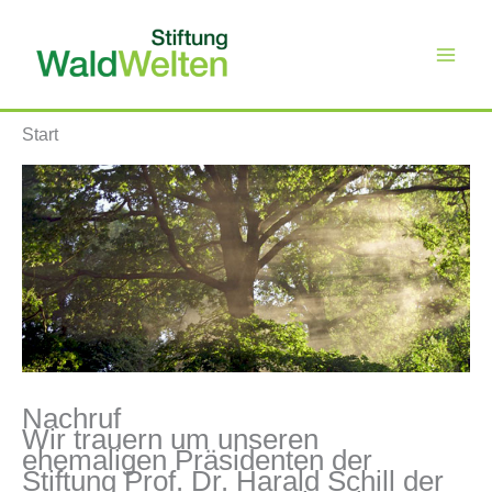
Zum
Inhalt
springen
Start
Nachruf
Wir trauern um unseren
ehemaligen Präsidenten der
Stiftung Prof. Dr. Harald Schill der