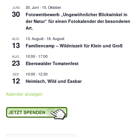
30. Juni
-
15. Oktober
JUNI
30
Fotowettbewerb „Ungewöhnlicher Blickwinkel in
der Natur“ für einen Fotokalender der besonderen
Art.
13. August
-
16. August
AUG.
13
Familiencamp – Wildniszeit für Klein und Groß
10:00
-
17:00
AUG.
23
Eberswalder Tomatenfest
10:00
-
12:30
SEP.
12
Heimisch, Wild und Essbar
Kalender anzeigen