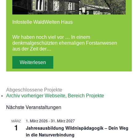
Infostelle WaldWelten Haus
Wir haben noch viel vor … In einem
denkmalgeschützten ehemaligen Forstanwesen
aus der Zeit der…
Weiterlesen
Abgeschlossene Projekte
Archiv vorheriger Webseite, Bereich Projekte
Nächste Veranstaltungen
1. März 2026
-
31. März 2027
MÄRZ
1
Jahresausbildung Wildnispädagogik – Dein Weg
in die Naturverbindung