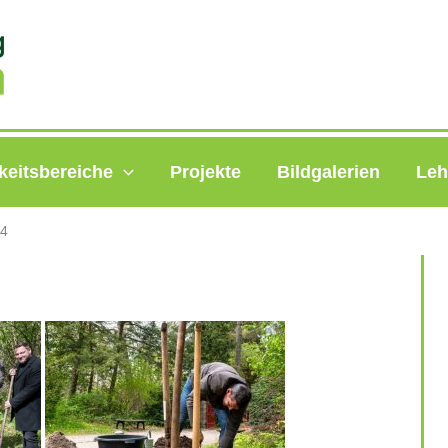
keitsbereiche
Projekte
Bildgalerien
Leh
24