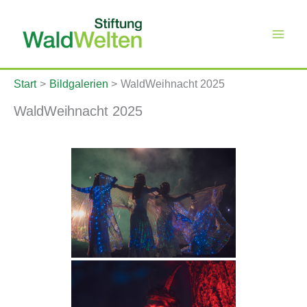
Zum
Inhalt
springen
Start
Bildgalerien
WaldWeihnacht 2025
WaldWeihnacht 2025