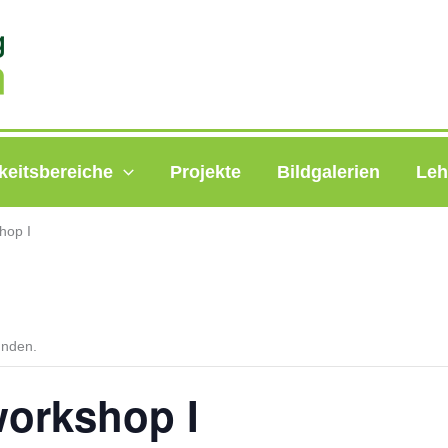
keitsbereiche
Projekte
Bildgalerien
Leh
hop I
unden.
workshop I