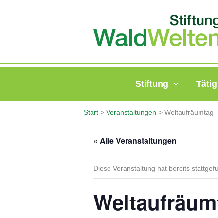
Zum
Inhalt
springen
Stiftung
Tätig
Start
Veranstaltungen
Weltaufräumtag –
« Alle Veranstaltungen
Diese Veranstaltung hat bereits stattgef
Weltaufräumt