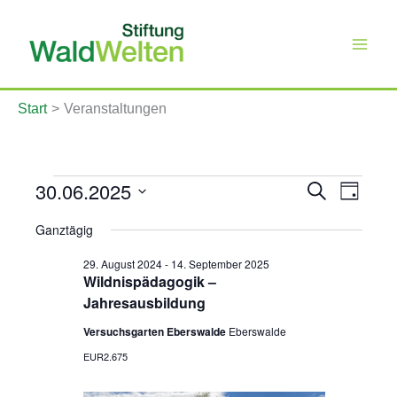
Zum
Inhalt
springen
Start
Veranstaltungen
Veranstaltungen
30.06.2025
Veranstaltung
Veranst
Suche
für
Tag
Such-
Ansicht
30.
Datum
und
Navigat
Juni
Ganztägig
wählen.
Ansichtennavi
2025
29. August 2024
-
14. September 2025
Wildnispädagogik –
Jahresausbildung
Versuchsgarten Eberswalde
Eberswalde
EUR2.675