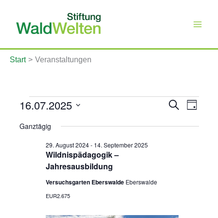
Zum
Inhalt
springen
Start
Veranstaltungen
Veranstaltungen
16.07.2025
Veranstaltung
Veranst
Suche
für
Tag
Such-
Ansicht
16.
Datum
und
Navigat
Juli
Ganztägig
wählen.
Ansichtennavi
2025
29. August 2024
-
14. September 2025
Wildnispädagogik –
Jahresausbildung
Versuchsgarten Eberswalde
Eberswalde
EUR2.675